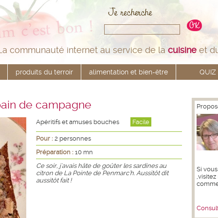
La communauté internet au service de la
cuisine
et d
produits du terroir
alimentation et bien-être
QUIZ
 pain de campagne
Propos
Apéritifs et amuses bouches
Facile
Pour :
2 personnes
Préparation :
10 mn
Ce soir, j'avais hâte de goûter les sardines au
Si vous
citron de La Pointe de Penmarc'h. Aussitôt dit
,visite
aussitôt fait !
commen
Consult