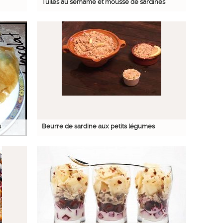
Tuiles au sémame et mousse de sardines
s
Beurre de sardine aux petits légumes