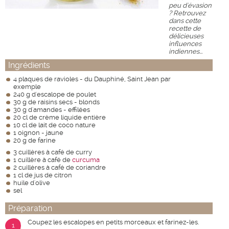
peu d'évasion
? Retrouvez
dans cette
recette de
délicieuses
influences
indiennes...
Ingrédients
4 plaques de ravioles - du Dauphiné, Saint Jean par
exemple
240 g d'escalope de poulet
30 g de raisins secs - blonds
30 g d'amandes - effilées
20 cl de crème liquide entière
10 cl de lait de coco nature
1 oignon - jaune
20 g de farine
3 cuillères à café de curry
1 cuillère à café de
curcuma
2 cuillères à café de coriandre
1 cl de jus de citron
huile d'olive
sel
Préparation
Coupez les escalopes en petits morceaux et farinez-les.
1