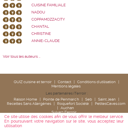
CUISINE FAMILIALE
NADOU
COPPAMOZZACITY
CHANTAL
CHRISTINE
ANNIE-CLAUDE
Voir tous les auteurs ...
QUIZ cuisine et terroir
|
Contact
|
Conditions d'utilisation
|
Mentions légales
Les partenaires iTerroir :
Raison Home
|
Pointe de Penmarc'h
|
Seb
|
Saint Jean
|
Recettes Sans Allergènes
|
Roquefort Société
|
PetitesCaves.com
|
Auchan
Suivez iTerroir
Ce site utilise des cookies afin de vous offrir le meilleur service.
En poursuivant votre navigation sur le site, vous acceptez leur
utilisation