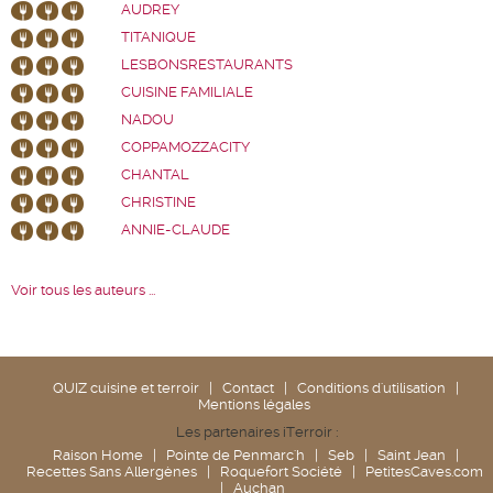
AUDREY
TITANIQUE
LESBONSRESTAURANTS
CUISINE FAMILIALE
NADOU
COPPAMOZZACITY
CHANTAL
CHRISTINE
ANNIE-CLAUDE
Voir tous les auteurs ...
QUIZ cuisine et terroir
|
Contact
|
Conditions d'utilisation
|
Mentions légales
Les partenaires iTerroir :
Raison Home
|
Pointe de Penmarc'h
|
Seb
|
Saint Jean
|
Recettes Sans Allergènes
|
Roquefort Société
|
PetitesCaves.com
|
Auchan