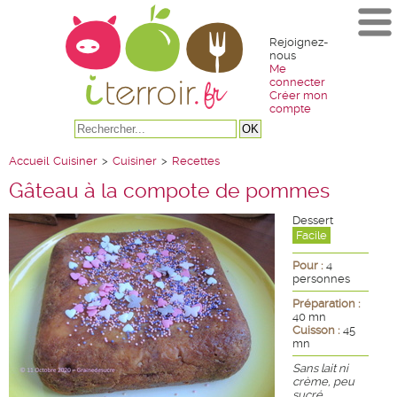
Rejoignez-
nous
Me
connecter
Créer mon
compte
Accueil
Cuisiner
>
Cuisiner
>
Recettes
Gâteau à la compote de pommes
Dessert
Facile
Pour :
4
personnes
Préparation :
40 mn
Cuisson :
45
mn
Sans lait ni
crème, peu
sucré,