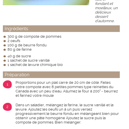
fondant et
moelleux, un
délicieux
dessert
d'automne.
Ingrédients
300 g de compote de pommes
2 oeufs
100 g de beurre fondu
80 g de farine
40 g de sucre
1 sachet de sucre vanillé
1 sachet de levure chimique bio
Préparation
Proportions pour un plat carré de 20 cm de côté. Faites
1
votre compote avec 8 petites pommes type reinettes du
Canada avec un peu d'eau. Allumez le four à 200° - beurrez
et farinez votre moule
Dans un saladier, mélangez la farine, le sucre vanillé et la
2
levure. Ajoutez les oeufs un à un puis versez
progressivement le beurre fondu en mélangeant bien pour
obtenir une pâte homogène Ajoutez le sucre puis la
compote de pommes. Bien mélanger.