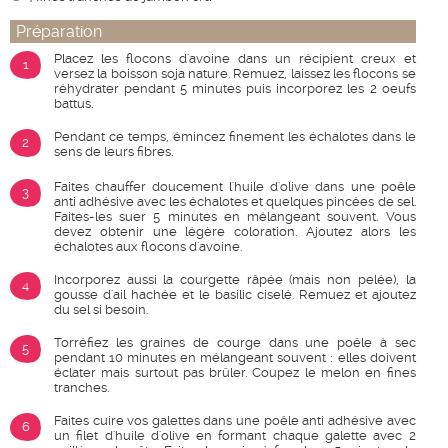
Préparation
Placez les flocons d'avoine dans un récipient creux et
1
versez la boisson soja nature. Remuez, laissez les flocons se
réhydrater pendant 5 minutes puis incorporez les 2 oeufs
battus.
Pendant ce temps, émincez finement les échalotes dans le
2
sens de leurs fibres.
Faites chauffer doucement l'huile d'olive dans une poêle
3
anti adhésive avec les échalotes et quelques pincées de sel.
Faites-les suer 5 minutes en mélangeant souvent. Vous
devez obtenir une légère coloration. Ajoutez alors les
échalotes aux flocons d'avoine.
Incorporez aussi la courgette râpée (mais non pelée), la
4
gousse d'ail hachée et le basilic ciselé. Remuez et ajoutez
du sel si besoin.
Torréfiez les graines de courge dans une poêle à sec
5
pendant 10 minutes en mélangeant souvent : elles doivent
éclater mais surtout pas brûler. Coupez le melon en fines
tranches.
Faites cuire vos galettes dans une poêle anti adhésive avec
6
un filet d'huile d'olive en formant chaque galette avec 2