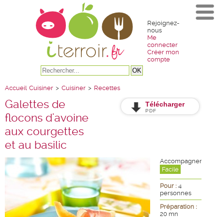
Rejoignez-
nous
Me
connecter
Créer mon
compte
Accueil
Cuisiner
>
Cuisiner
>
Recettes
Galettes de
Télécharger
PDF
flocons d'avoine
aux courgettes
et au basilic
Accompagnement
Facile
Pour :
4
personnes
Préparation :
20 mn