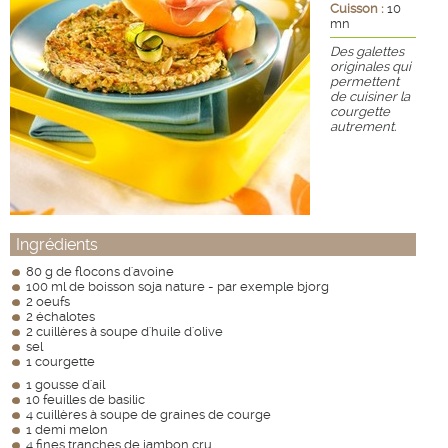
Cuisson :
10
mn
Des galettes
originales qui
permettent
de cuisiner la
courgette
autrement.
Ingrédients
80 g de flocons d'avoine
100 ml de boisson soja nature - par exemple bjorg
2 oeufs
2 échalotes
2 cuillères à soupe d'huile d'olive
sel
1 courgette
1 gousse d'ail
10 feuilles de basilic
4 cuillères à soupe de graines de courge
1 demi melon
4 fines tranches de jambon cru