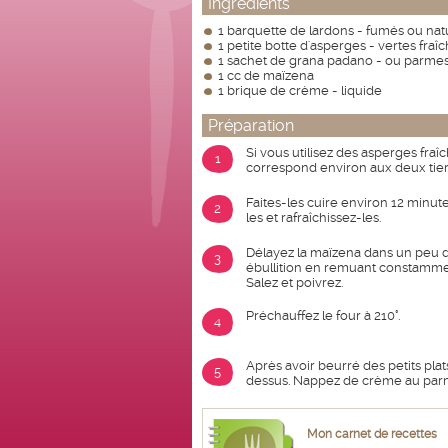
Ingrédients
1 barquette de lardons - fumés ou nat
1 petite botte d'asperges - vertes fraîc
1 sachet de grana padano - ou parme
1 cc de maïzena
1 brique de crème - liquide
Préparation
Si vous utilisez des asperges fraî
1
correspond environ aux deux tier
Faites-les cuire environ 12 minut
2
les et rafraîchissez-les.
Délayez la maïzena dans un peu d
3
ébullition en remuant constammen
Salez et poivrez.
Préchauffez le four à 210°.
4
Après avoir beurré des petits plat
5
dessus. Nappez de crème au parme
Mon carnet de recettes