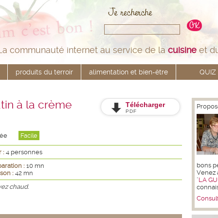
La communauté internet au service de la
cuisine
et d
produits du terroir
alimentation et bien-être
QUIZ
tin à la crème
Télécharger
Propos
PDF
rée
Facile
 :
4 personnes
bons pet
aration :
10 mn
Venez 
son :
42 mn
"
LA GU
vez chaud.
connai
Consult