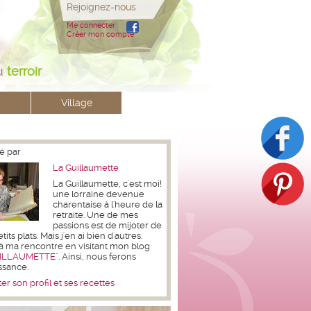
Rejoignez-nous
Me connecter
Créer mon compte
u
terroir
Village
é par
La Guillaumette
La Guillaumette, c'est moi!
une lorraine devenue
charentaise à l'heure de la
retraite. Une de mes
passions est de mijoter de
its plats. Mais j'en ai bien d'autres.
à ma rencontre en visitant mon blog
ILLAUMETTE
". Ainsi, nous ferons
ssance.
er son profil et ses recettes