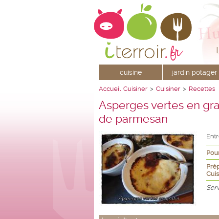
cuisine
jardin potager
Accueil
Cuisiner
>
Cuisiner
>
Recettes
Asperges vertes en gra
de parmesan
Ent
Pour
Prép
Cuis
Ser