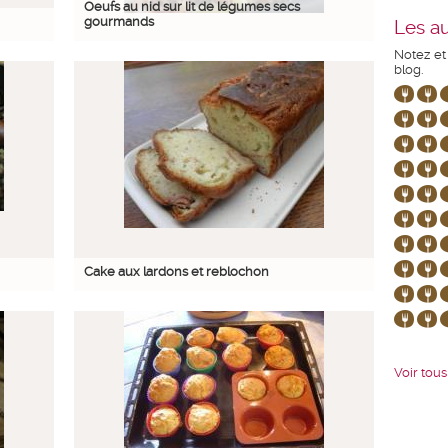
Oeufs au nid sur lit de légumes secs
gourmands
Les au
Notez et
blog.
Cake aux lardons et reblochon
Voir tous 