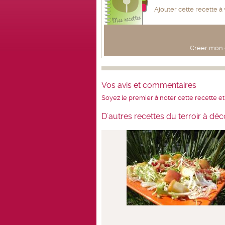
Ajouter cette recette à
Créer mon c
Vos avis et commentaires
Soyez le premier à noter cette recette et
D'autres recettes du terroir à déc