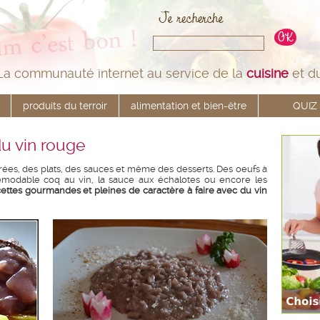
La communauté internet au service de la
cuisine
et d
produits du terroir
alimentation et bien-être
QUIZ
du vin rouge
rées, des plats, des sauces et même des desserts. Des oeufs à
émodable coq au vin, la sauce aux échalotes ou encore les
cettes gourmandes et pleines de caractère à faire avec du vin