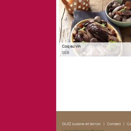
Coq au vin
SEB
QUIZ cuisine et terroir
|
Contact
|
Co