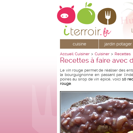
cuisine
jardin potager
Accueil
Cuisiner
>
Cuisiner
>
Recettes
Recettes à faire avec 
Le vin rouge permet de réaliser des ent
la bourguignonne en passant par l'ind
poires au sirop de vin épicé, voici
10 re
rouge
.