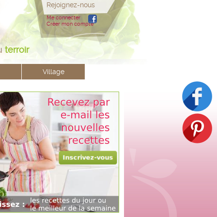
Rejoignez-nous
Me connecter
Créer mon compte
u
terroir
Village