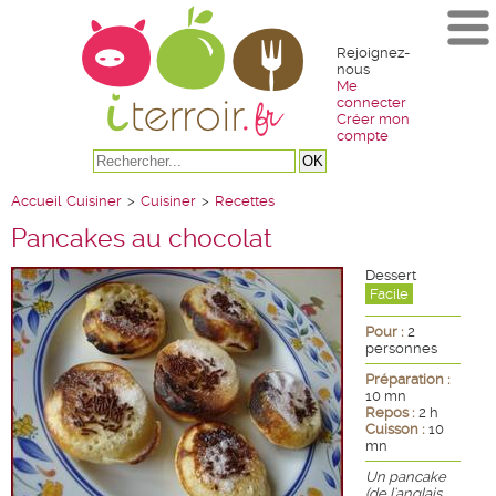
Rejoignez-
nous
Me
connecter
Créer mon
compte
Accueil
Cuisiner
>
Cuisiner
>
Recettes
Pancakes au chocolat
Dessert
Facile
Pour :
2
personnes
Préparation :
10 mn
Repos :
2 h
Cuisson :
10
mn
Un pancake
(de l'anglais