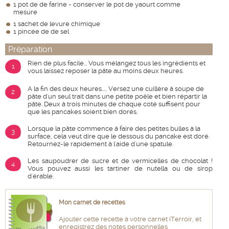
1 pot de de farine - conserver le pot de yaourt comme
mesure
1 sachet de levure chimique
1 pincée de de sel
Préparation
Rien de plus facile... Vous mélangez tous les ingrédients et
1
vous laissez reposer la pâte au moins deux heures.
A la fin des deux heures..... Versez une cuillère à soupe de
2
pâte d'un seul trait dans une petite poêle et bien répartir la
pâte. Deux à trois minutes de chaque coté suffisent pour
que les pancakes soient bien dorés.
Lorsque la pâte commence à faire des petites bulles à la
3
surface, cela veut dire que le dessous du pancake est doré.
Retournez-le rapidement à l'aide d'une spatule.
Les saupoudrer de sucre et de vermicelles de chocolat !
4
Vous pouvez aussi les tartiner de nutella ou de sirop
d'érable.
Mon carnet de recettes
Ajouter cette recette à votre carnet iTerroir, et
enregistrez des notes personnelles