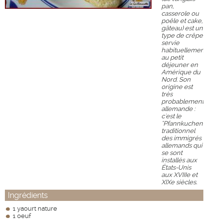
pan,
casserole ou
poêle et cake,
gâteau) est un
type de crêpe
servie
habituellement
au petit
déjeuner en
Amérique du
Nord. Son
origine est
très
probablement
allemande :
c'est le
"Pfannkuchen"
traditionnel
des immigrés
allemands qui
se sont
installés aux
États-Unis
aux XVIIIe et
XIXe siècles.
Ingrédients
1 yaourt nature
1 oeuf