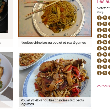
Les au
Notez et
blog.
s
Nouilles chinoises au poulet et aux légumes
Voir tous 
Poulet yakitori nouilles chinoises aux petits
légumes