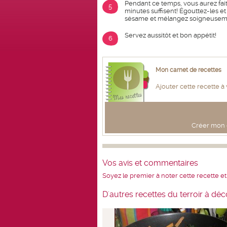
Pendant ce temps, vous aurez fait 
5
minutes suffisent! Égouttez-les et
sésame et mélangez soigneusem
Servez aussitôt et bon appétit!
6
Mon carnet de recettes
Ajouter cette recette à
Créer mon c
Vos avis et commentaires
Soyez le premier à noter cette recette et
D'autres recettes du terroir à déc