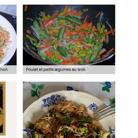
aumon
Poulet et petits légumes au wok