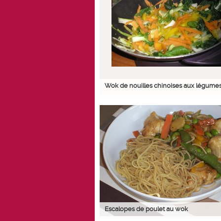
Wok de nouilles chinoises aux légume
Escalopes de poulet au wok