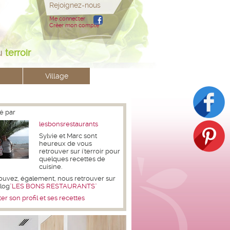
Rejoignez-nous
Me connecter
Créer mon compte
u
terroir
Village
é par
lesbonsrestaurants
Sylvie et Marc sont
heureux de vous
retrouver sur i'terroir pour
quelques recettes de
cuisine.
ouvez, également, nous retrouver sur
blog
"LES BONS RESTAURANTS"
er son profil et ses recettes