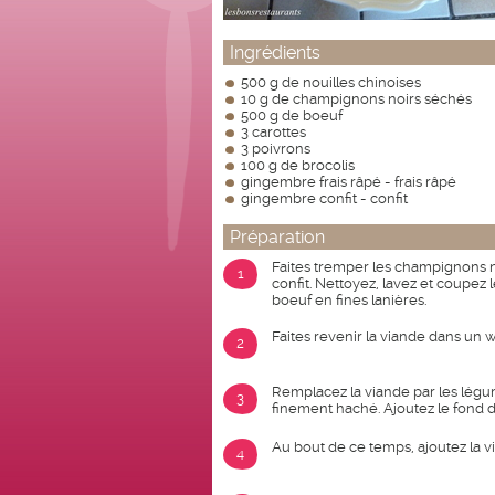
Ingrédients
500 g de nouilles chinoises
10 g de champignons noirs séchés
500 g de boeuf
3 carottes
3 poivrons
100 g de brocolis
gingembre frais râpé - frais râpé
gingembre confit - confit
Préparation
Faites tremper les champignons 
1
confit. Nettoyez, lavez et coupez l
boeuf en fines lanières.
Faites revenir la viande dans un w
2
Remplacez la viande par les légum
3
finement haché. Ajoutez le fond d
Au bout de ce temps, ajoutez la vi
4