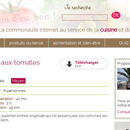
La communauté internet au service de la
cuisine
et d
produits du terroir
alimentation et bien-être
QUIZ
t aux tomates
Télécharger
Propos
PDF
rée
Moyen
 :
6 personnes
aration :
40 mn
Vous p
os :
2 h
notre 
son :
45 mn
Consult
superbe entrée originale qui ne laissera pas vos convives sur
faim...