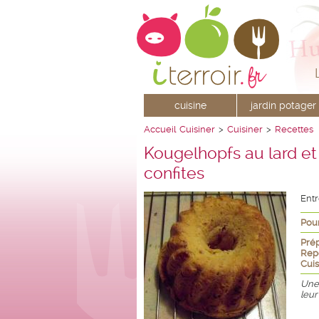
cuisine
jardin potager
Accueil
Cuisiner
>
Cuisiner
>
Recettes
Kougelhopfs au lard e
confites
Ent
Pour
Prép
Rep
Cuis
Une 
leur 