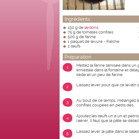
Ingrédients
150 g de
lardons
75 g de tomates confites
500 g de farine
1 paquet de levure - fraîche
2 œufs
Préparation
Mettez la farine tamisée dans un g
1
émiettée dans la fontaine et délay
tiède et un peu de farine.
Laissez lever pour que ce levain 
2
Au bout de ce temps, mélangez le la
3
confites coupées en petits dés.
Ajoutez les œufs un à un et pétri
4
l'aérer, il faut que la pâte se déta
Laissez lever la pâte dans le salad
5