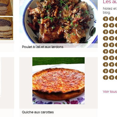
Les au
Notez et
blog.
Poulet à l'ail et aux lardons
Voir tous 
Quiche aux carottes