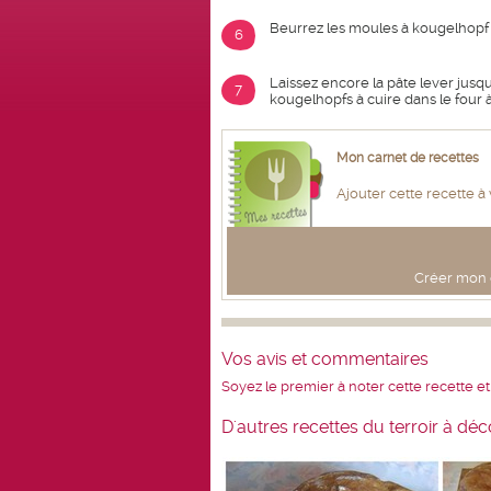
Beurrez les moules à kougelhopf
6
Laissez encore la pâte lever jusqu
7
kougelhopfs à cuire dans le four 
Mon carnet de recettes
Ajouter cette recette à
Créer mon c
Vos avis et commentaires
Soyez le premier à noter cette recette et
D'autres recettes du terroir à déc