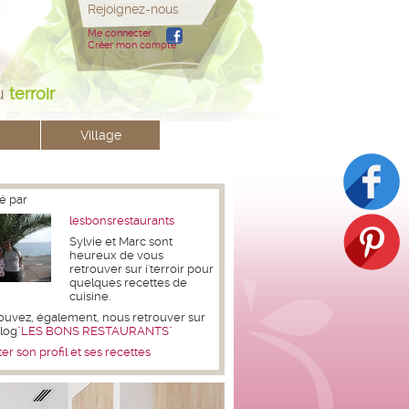
Rejoignez-nous
Me connecter
Créer mon compte
u
terroir
Village
é par
lesbonsrestaurants
Sylvie et Marc sont
heureux de vous
retrouver sur i'terroir pour
quelques recettes de
cuisine.
ouvez, également, nous retrouver sur
blog
"LES BONS RESTAURANTS"
er son profil et ses recettes