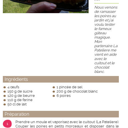
Nous venons
de ramasser
les poires au
jardin et j'ai
voulu tester
le fameux
gâteau
magique.
Mon
partenaire La
Pateliere me
vient en aide
avec le
cuitout et le
chocolat
blanc.
Ingrédients
4 œufs
1 pincée de sel
150 g de sucre
200 g de chocolat blanc
120 g de beurre
6 poires
110 g de farine
50 cl de lait
Préparation
Prendre un moule et vaporisez avec le cuitout (La Pateliere).
1
Couper les poires en petits morceaux et disposer dans le