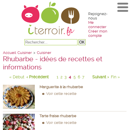
Rejoignez-
nous
Me
connecter
Créer mon
compte
Accueil
Cuisiner
>
Cuisiner
Rhubarbe - idées de recettes et
informations
« Début
‹ Précédent
1
2
3
4
5
6
7
Suivant ›
Fin »
Marguerite à la rhubarbe
Voir cette recette
Tarte fraise rhubarbe
Voir cette recette