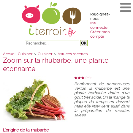
Rejoignez-
nous
Me
connecter
Créer mon
compte
Accueil
Cuisiner
>
Cuisiner
>
Astuces recettes
Zoom sur la rhubarbe, une plante
étonnante
Renfermant de nombreuses
vertus, la rhubarbe est une
plante herbacée dotée d’un
goût très acide. On la mange la
plupart du temps en dessert
mais elle intervient aussi dans
la préparation de recettes
salées.
L’origine de la rhubarbe