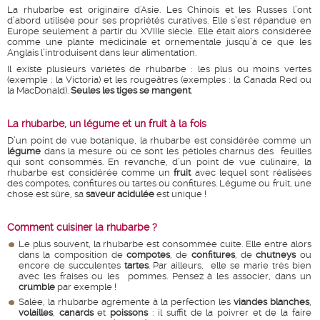
La rhubarbe est originaire d'Asie. Les Chinois et les Russes l’ont
d’abord utilisée pour ses propriétés curatives. Elle s’est répandue en
Europe seulement à partir du XVIIIe siècle. Elle était alors considérée
comme une plante médicinale et ornementale jusqu’à ce que les
Anglais l’introduisent dans leur alimentation.
Il existe plusieurs variétés de rhubarbe : les plus ou moins vertes
(exemple : la Victoria) et les rougeâtres (exemples : la Canada Red ou
la MacDonald).
Seules les tiges se mangent
.
La rhubarbe, un légume et un fruit à la fois
D’un point de vue botanique, la rhubarbe est considérée comme un
légume
dans la mesure où ce sont les pétioles charnus des feuilles
qui sont consommés. En revanche, d’un point de vue culinaire, la
rhubarbe est considérée comme un
fruit
avec lequel sont réalisées
des compotes, confitures ou tartes ou confitures. Légume ou fruit, une
chose est sûre, sa
saveur acidulée
est unique !
Comment cuisiner la rhubarbe ?
Le plus souvent, la rhubarbe est consommée cuite. Elle entre alors
dans la composition de
compotes
, de
confitures
, de
chutneys
ou
encore de succulentes
tartes
. Par ailleurs, elle se marie très bien
avec les fraises ou les pommes. Pensez à les associer, dans un
crumble
par exemple !
Salée, la rhubarbe agrémente à la perfection les
viandes blanches
,
volailles
,
canards
et
poissons
: il suffit de la poivrer et de la faire