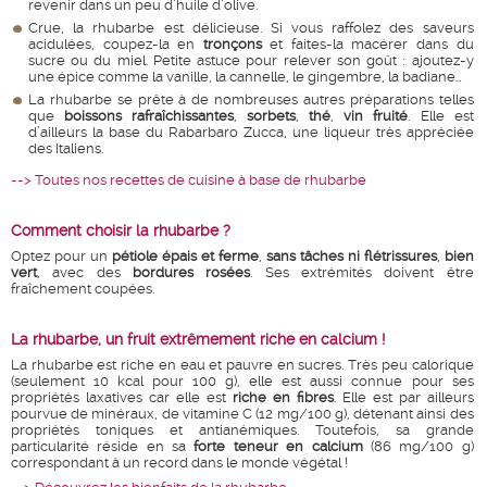
revenir dans un peu d’huile d’olive.
Crue, la rhubarbe est délicieuse. Si vous raffolez des saveurs
acidulées, coupez-la en
tronçons
et faites-la macérer dans du
sucre ou du miel. Petite astuce pour relever son goût : ajoutez-y
une épice comme la vanille, la cannelle, le gingembre, la badiane…
La rhubarbe se prête à de nombreuses autres préparations telles
que
boissons rafraîchissantes
,
sorbets
,
thé
,
vin fruité
. Elle est
d’ailleurs la base du Rabarbaro Zucca, une liqueur très appréciée
des Italiens.
--> Toutes nos recettes de cuisine à base de rhubarbe
Comment choisir la rhubarbe ?
Optez pour un
pétiole épais et ferme
,
sans tâches ni flétrissures
,
bien
vert
, avec des
bordures rosées
. Ses extrémités doivent être
fraîchement coupées.
La rhubarbe, un fruit extrêmement riche en calcium !
La rhubarbe est riche en eau et pauvre en sucres. Très peu calorique
(seulement 10 kcal pour 100 g), elle est aussi connue pour ses
propriétés laxatives car elle est
riche en fibres
. Elle est par ailleurs
pourvue de minéraux, de vitamine C (12 mg/100 g), détenant ainsi des
propriétés toniques et antianémiques. Toutefois, sa grande
particularité réside en sa
forte teneur en calcium
(86 mg/100 g)
correspondant à un record dans le monde végétal !