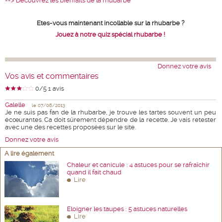
--> Découvrez les bienfaits de la rhubarbe
Etes-vous maintenant incollable sur la rhubarbe ?
Jouez à notre quiz spécial rhubarbe !
Donnez votre avis
Vos avis et commentaires
0
/5
1
avis
Galelle
le 07/08/2013
Je ne suis pas fan de la rhubarbe, je trouve les tartes souvent un peu
écœurantes. Ca doit sûrement dépendre de la recette. Je vais retester
avec une des recettes proposées sur le site.
Donnez votre avis
A lire également
Chaleur et canicule : 4 astuces pour se rafraîchir
quand il fait chaud
Lire
Eloigner les taupes : 5 astuces naturelles
Lire