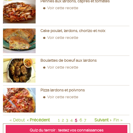
Pennes aux lardons, câpres et tomates
Voir cette recette
Cake poulet, lardons, chorizo et noix
Voir cette recette
Boulettes de boeuf aux lardons
Voir cette recette
Pizza lardons et poivrons
Voir cette recette
« Début
‹ Précédent
1
2
3
4
5
6
7
Suivant ›
Fin »
Quiz du terroir : testez vos connaissances