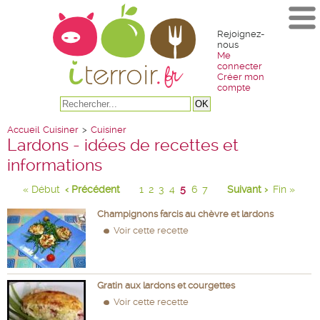
Rejoignez-
nous
Me
connecter
Créer mon
compte
Accueil
Cuisiner
>
Cuisiner
Lardons - idées de recettes et
informations
« Début
‹ Précédent
1
2
3
4
5
6
7
Suivant ›
Fin »
Champignons farcis au chèvre et lardons
Voir cette recette
Gratin aux lardons et courgettes
Voir cette recette