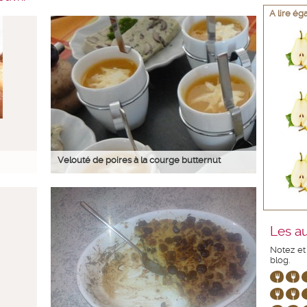
A lire é
Velouté de poires à la courge butternut
Les au
Notez et
blog.