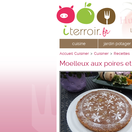
cuisine
jardin potager
Accueil
Cuisiner
>
Cuisiner
>
Recettes
Moelleux aux poires e