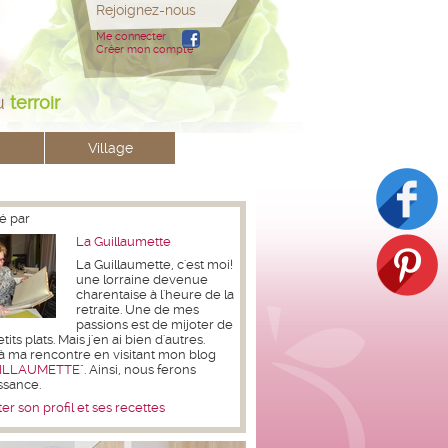
Rejoignez-nous
Me connecter
Créer mon compte
u
terroir
Village
é par
La Guillaumette
La Guillaumette, c'est moi!
une lorraine devenue
charentaise à l'heure de la
retraite. Une de mes
passions est de mijoter de
its plats. Mais j'en ai bien d'autres.
à ma rencontre en visitant mon blog
ILLAUMETTE
". Ainsi, nous ferons
ssance.
er son profil et ses recettes