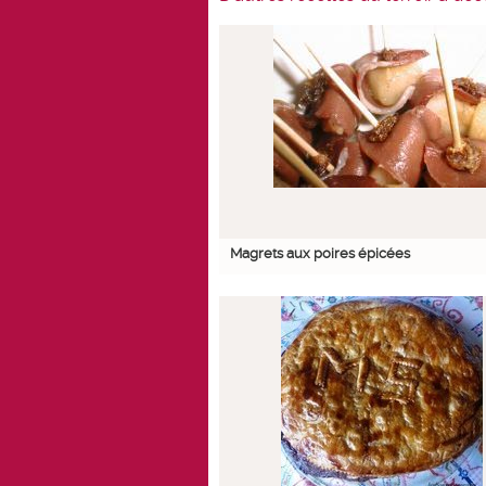
Magrets aux poires épicées