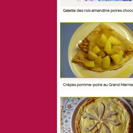
Galette des rois amandine poires choco
Crêpes pomme-poire au Grand Marnie