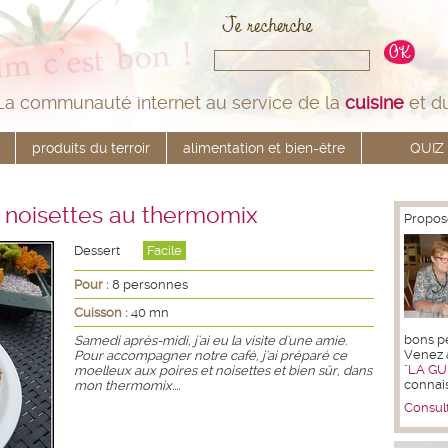
La communauté internet au service de la
cuisine
et d
produits du terroir
alimentation et bien-être
QUIZ
t noisettes au thermomix
Propos
Dessert
Facile
Pour :
8 personnes
Cuisson :
40 mn
bons pet
Samedi après-midi, j'ai eu la visite d'une amie.
Venez 
Pour accompagner notre café, j'ai préparé ce
"
LA GU
moelleux aux poires et noisettes et bien sûr, dans
connai
mon thermomix....
Consult