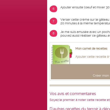
Ajouter ensuite l'oeuf et mixer 30
6
Verser cette crème sur le gâteau 
7
20 minutes à la même températur
Je me suis amusée avec un pochoi
8
pouvez aussi réaliser ce gâteau
Mon carnet de recettes
Ajouter cette recette à
Créer mon c
Vos avis et commentaires
Soyez le premier à noter cette recette et
D'autres recettes du terroir à déc