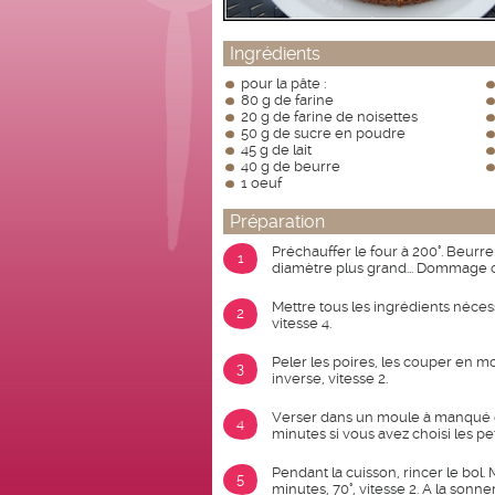
Ingrédients
pour la pâte :
80 g de farine
20 g de farine de noisettes
50 g de sucre en poudre
45 g de lait
40 g de beurre
1 oeuf
Préparation
Préchauffer le four à 200°. Beur
1
diamètre plus grand... Dommage c
Mettre tous les ingrédients nécess
2
vitesse 4.
Peler les poires, les couper en m
3
inverse, vitesse 2.
Verser dans un moule à manqué o
4
minutes si vous avez choisi les pe
Pendant la cuisson, rincer le bol.
5
minutes, 70°, vitesse 2. A la sonner