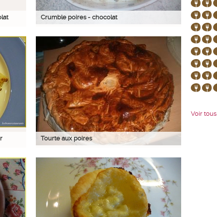
lat
Crumble poires - chocolat
Voir tous 
r
Tourte aux poires