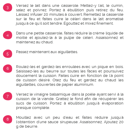
Versez le lait dans une casserole. Mettez-y l'ail, le cumin,
3
salez et poivrez. Portez à ébullition puis retirez du feu.
Laissez infuser 20 minutes à couvert. Remettez la casserole
sur le feu et faites cuire le céleri dans le lait aromatisé
jusqu'à ce qu'il soit tendre. Égouttez et mixez finement.
Dans une petite casserole, faites réduire la crème liquide de
4
moitié et ajoutez-la à la pulpe de céleri. Assaisonnez et
maintenez au chaud.
Passez maintenant aux aiguillettes.
5
Roulez-les et gardez-les enroulées avec un pique en bois.
6
Saisissez-les au beurre sur toutes les faces et poursuivez
doucement la cuisson. Faites cuire en fonction de l'à point
de cuisson désiré. Otez du feu et gardez au chaud les
aiguillettes, couvertes de papier aluminium.
Versez le vinaigre balsamique dans la poêle ayant servi à la
7
cuisson de la viande. Grattez le fond afin de récupérer les
sucs de cuisson. Portez à ébullition jusqu'à évaporation
presque complète.
Mouillez avec un peu d'eau et faites réduire jusqu'à
8
l'obtention d'une sauce sirupeuse. Assaisonnez. Ajoutez 20
g de beurre.