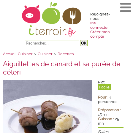
Rejoignez-
nous
Me
connecter
Créer mon
compte
Accueil
Cuisiner
>
Cuisiner
>
Recettes
Aiguillettes de canard et sa purée de
céleri
Plat
Facile
Pour :
4
personnes
Préparation :
15 mn
Cuisson :
25
mn
Faites