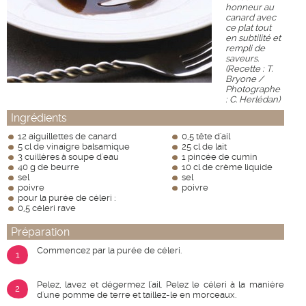
honneur au
canard avec
ce plat tout
en subtilité et
rempli de
saveurs.
(Recette : T.
Bryone /
Photographe
: C. Herlédan)
Ingrédients
12 aiguillettes de canard
0,5 tête d'ail
5 cl de vinaigre balsamique
25 cl de lait
3 cuillères à soupe d'eau
1 pincée de cumin
40 g de beurre
10 cl de crème liquide
sel
sel
poivre
poivre
pour la purée de céleri :
0,5 céleri rave
Préparation
Commencez par la purée de céleri.
1
Pelez, lavez et dégermez l'ail. Pelez le céleri à la manière
2
d'une pomme de terre et taillez-le en morceaux.