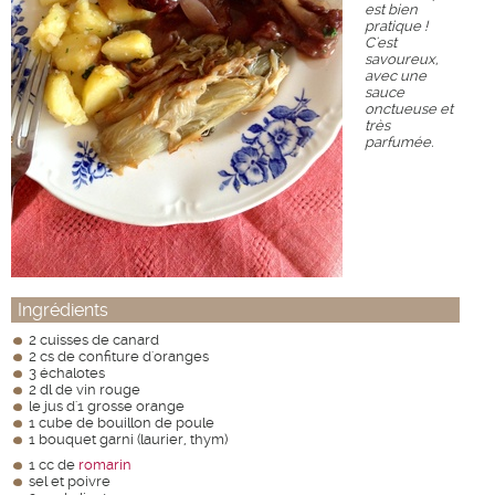
est bien
pratique !
C'est
savoureux,
avec une
sauce
onctueuse et
très
parfumée.
Ingrédients
2 cuisses de canard
2 cs de confiture d'oranges
3 échalotes
2 dl de vin rouge
le jus d'1 grosse orange
1 cube de bouillon de poule
1 bouquet garni (laurier, thym)
1 cc de
romarin
sel et poivre