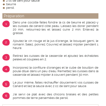
2 cc de liant pour sauce
beurre
persil
Préparation
Dans une cocotte faites fondre la cs de beurre et placez-y
1
les cuisses de canard côté peau. Laissez-les dorer pendant
20 min, retournez-les et laissez cuire 2 min. Enlevez la
graisse.
Ajoutez le vin rouge et le jus d'orange, le bouquet garni, le
2
romarin. Salez, poivrez. Couvrez et laissez mijoter pendant 1
heure.
Retirez les cuisses de la casserole et ajoutez les échalotes
3
pelées et coupées en 2.
Incorporez la confiture d'oranges et le cube de bouillon de
4
poule dilué dans un peu d'eau. Remettez les cuisses dans la
casserole et laissez mijoter à couvert pendant 30 min.
Le jour même, faites réchauffer doucement vos cuisses de
5
Canard et liez la sauce avec 2 cc de liant pour sauce.
J'ai servi ce plat avec des chicons braisés et des petites
6
pommes de terre parsemées de persil.