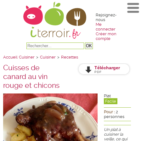
Rejoignez-
nous
Me
connecter
Créer mon
compte
Accueil
Cuisiner
>
Cuisiner
>
Recettes
Cuisses de
Télécharger
PDF
canard au vin
rouge et chicons
Plat
Facile
Pour :
2
personnes
Un plat à
cuisiner la
veille, ce qui