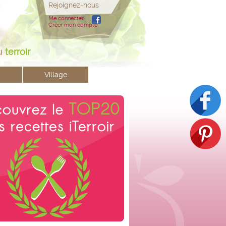
Rejoignez-nous
Me connecter
Créer mon compte
u
terroir
Village