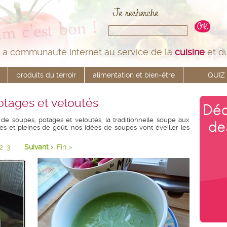
La communauté internet au service de la
cuisine
et d
produits du terroir
alimentation et bien-être
QUIZ
otages et veloutés
 de soupes, potages et veloutés, la traditionnelle soupe aux
es et pleines de goût, nos idées de soupes vont éveiller les
2
3
Suivant ›
Fin »