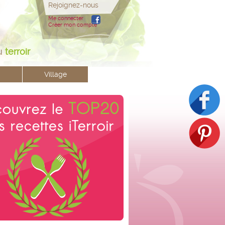
Rejoignez-nous
Me connecter
Créer mon compte
u
terroir
Village