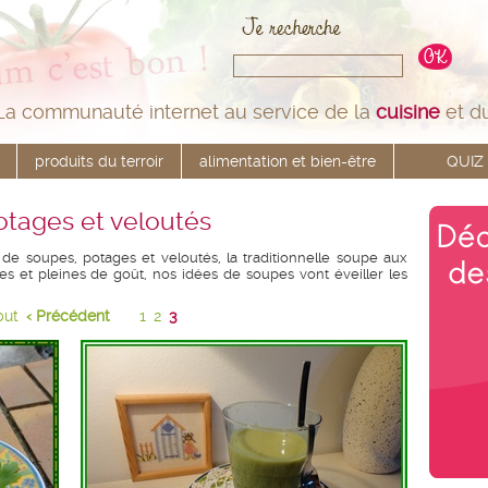
La communauté internet au service de la
cuisine
et d
produits du terroir
alimentation et bien-être
QUIZ
otages et veloutés
 de soupes, potages et veloutés, la traditionnelle soupe aux
es et pleines de goût, nos idées de soupes vont éveiller les
but
‹ Précédent
1
2
3