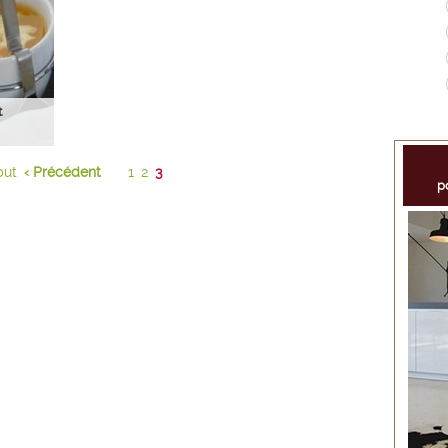
t
but
‹ Précédent
1
2
3
p