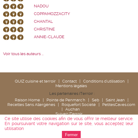
NADOU
COPPAMOZZACITY
CHANTAL
CHRISTINE
ANNIE-CLAUDE
Voir tous les auteurs ...
QUIZ cuisine et terroir
|
Contact
|
Conditions d'utilisation
|
Mentions légales
Les partenaires iTerroir :
Raison Home
|
Pointe de Penmarc'h
|
Seb
|
Saint Jean
|
Recettes Sans Allergènes
|
Roquefort Société
|
PetitesCaves.com
|
Auchan
Suivez iTerroir
Ce site utilise des cookies afin de vous offrir le meilleur service.
En poursuivant votre navigation sur le site, vous acceptez leur
utilisation
Fermer