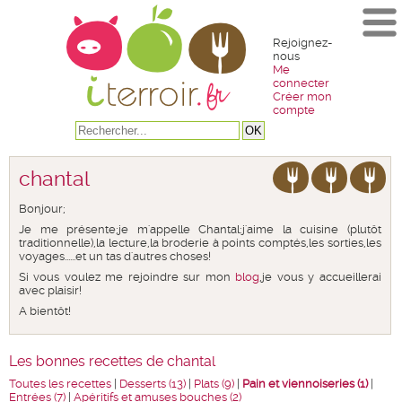
Rejoignez-
nous
Me
connecter
Créer mon
compte
chantal
Bonjour;
Je me présente;je m'appelle Chantal:j'aime la cuisine (plutôt
traditionnelle),la lecture,la broderie à points comptés,les sorties,les
voyages......et un tas d'autres choses!
Si vous voulez me rejoindre sur mon
blog
,je vous y accueillerai
avec plaisir!
A bientôt!
Les bonnes recettes de chantal
Toutes les recettes
|
Desserts (13)
|
Plats (9)
|
Pain et viennoiseries (1)
|
Entrées (7)
|
Apéritifs et amuses bouches (2)