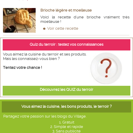
Brioche légère et moelleuse
Voici la recette d'une brioche vraiment très
moelleuse !
Voir cette recette
Quiz du terroir : testez vos connaissances
Vous aimez la cuisine du terroir et ses produits.
Mais les connaissez-vous bien ?
Tentez votre chance !
Découvrez les QUIZ du terroir
Vous aimez la cuisine, les bons produits, le terroir ?
Partagez votre passion sur les blogs du Village.
1. Gratuit
2. Simple et rapide
3. Sans publicité