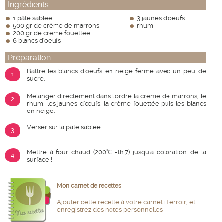
Ingrédients
1 pâte sablée
3 jaunes d'oeufs
500 gr de crème de marrons
rhum
200 gr de crème fouettée
6 blancs d'oeufs
Préparation
Battre les blancs d'oeufs en neige ferme avec un peu de
1
sucre.
Mélanger directement dans l'ordre la crème de marrons, le
2
rhum, les jaunes d'œufs, la crème fouettée puis les blancs
en neige.
Verser sur la pâte sablée.
3
Mettre à four chaud (200°C -th.7) jusqu'à coloration de la
4
surface !
Mon carnet de recettes
Ajouter cette recette à votre carnet iTerroir, et
enregistrez des notes personnelles