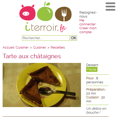
Rejoignez-
nous
Me
connecter
Créer mon
compte
Accueil
Cuisiner
>
Cuisiner
>
Recettes
Tarte aux châtaignes
Dessert
Facile
Pour :
8
personnes
Préparation :
20 mn
Cuisson :
30
mn
Un délice en
bouche !