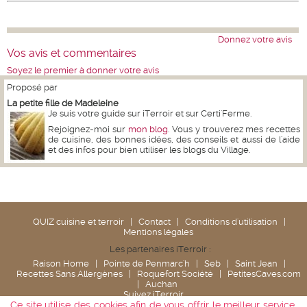
Donnez votre avis
Vos avis et commentaires
Soyez le premier à donner votre avis
Proposé par
La petite fille de Madeleine
Je suis votre guide sur iTerroir et sur Certi'Ferme.
Rejoignez-moi sur
mon blog
. Vous y trouverez mes recettes
de cuisine, des bonnes idées, des conseils et aussi de l'aide
et des infos pour bien utiliser les blogs du Village.
QUIZ cuisine et terroir
|
Contact
|
Conditions d'utilisation
|
Mentions légales
Les partenaires iTerroir :
Raison Home
|
Pointe de Penmarc'h
|
Seb
|
Saint Jean
|
Recettes Sans Allergènes
|
Roquefort Société
|
PetitesCaves.com
|
Auchan
Suivez iTerroir
Ce site utilise des cookies afin de vous offrir le meilleur service.