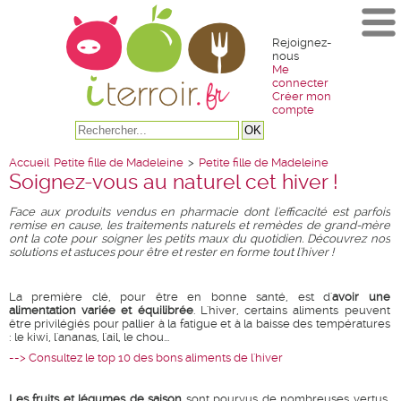
Rejoignez-
nous
Me
connecter
Créer mon
compte
Accueil
Petite fille de Madeleine
>
Petite fille de Madeleine
Soignez-vous au naturel cet hiver !
Face aux produits vendus en pharmacie dont l'efficacité est parfois
remise en cause, les traitements naturels et remèdes de grand-mère
ont la cote pour soigner les petits maux du quotidien. Découvrez nos
solutions et astuces pour être et rester en forme tout l'hiver !
La première clé, pour être en bonne santé, est d'
avoir une
alimentation variée et équilibrée
. L'hiver, certains aliments peuvent
être privilégiés pour pallier à la fatigue et à la baisse des températures
: le kiwi, l'ananas, l'ail, le chou...
--> Consultez le top 10 des bons aliments de l'hiver
Les fruits et légumes de saison
sont pourvus de nombreuses vertus,