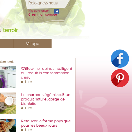
Rejoignez-nous
Me connecter
Créer mon compte
u
terroir
Village
galement
Wiflow : le robinet intelligent
qui réduit la consommation
d'eau
Lire
Le charbon végétal actif, un
produit naturel gorgé de
bienfaits
Lire
Retouver la forme physique
pour les beaux jours
Lire