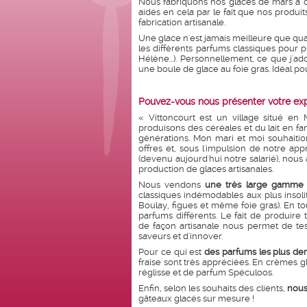
Nous fabriquons nos glaces de mars à 
aidés en cela par le fait que nos produi
fabrication artisanale.
Une glace n'est jamais meilleure que qua
les différents parfums classiques pour 
Hélène...). Personnellement, ce que j'a
une boule de glace au foie gras. Idéal pou
Pouvez-vous nous présenter votre expl
« Vittoncourt est un village situé en
produisons des céréales et du lait en fa
générations. Mon mari et moi souhaition
offres et, sous l'impulsion de notre app
(devenu aujourd'hui notre salarié), nous
production de glaces artisanales.
Nous vendons
une très large gamme
classiques indémodables aux plus insol
Boulay, figues et même foie gras). En t
parfums différents. Le fait de produire 
de façon artisanale nous permet de te
saveurs et d'innover.
Pour ce qui est
des parfums les plus d
fraise sont très appréciées. En crèmes
réglisse et de parfum Spéculoos.
Enfin, selon les souhaits des clients,
nous
gâteaux glacés sur mesure !