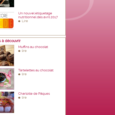
Un nouvel étiquetage
nutritionnel dès avril 2017
Lire
 à découvrir
Muffins au chocolat
lire
Tartelettes au chocolat
lire
Charlotte de Pâques
lire