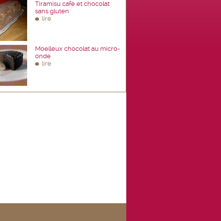
Tiramisu café et chocolat
sans gluten
lire
Moelleux chocolat au micro-
onde
lire