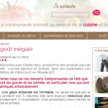
La communauté internet au service de la
cuisine
et d
produits du terroir
alimentation et bien-être
QUIZ
 terroir
 goût inégalé
A lire é
Publié le 29/11/2012
Rencontre avec Estelle Hory, productrice des produits stars de
l'été : crèmes glacées et sorbets, dans son exploitation Les
élices de Vittoncourt, en Moselle (57).
Parlez-nous de ces desserts indispensables de l'été que
sont les glaces et les sorbets, en particulier ceux qui sont
fabriqués artisanalement
«
Une glace artisanale est inimitable
, ne serait-ce que par la
s produits 100 % naturels, elle sera toujours
beaucoup plus
triellement. A l'exploitation, nous produisons nous-mêmes le
ces et sorbets.