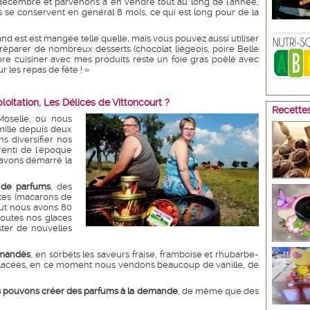
décembre et parvenons à en vendre tout au long de l'année,
ts se conservent en général 8 mois, ce qui est long pour de la
nd est est mangée telle quelle, mais vous pouvez aussi utiliser
préparer de nombreux desserts (chocolat liégeois, poire Belle
dore cuisiner avec mes produits reste un foie gras poêlé avec
r les repas de fête ! »
oitation, Les Délices de Vittoncourt ?
Recettes
 Moselle, où nous
mille depuis deux
s diversifier nos
renti de l'époque
 avons démarré la
 de parfums
, des
ites (macarons de
out nous avons 80
toutes nos glaces
ster de nouvelles
emandés
, en sorbets les saveurs fraise, framboise et rhubarbe-
 glacées, en ce moment nous vendons beaucoup de vanille, de
 pouvons créer des parfums à la demande
, de même que des