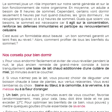
Le sommeil joue un rôle important sur notre santé générale et sur le
bon fonctionnement de notre organisme. En moyenne, un adulte a
besoin de 8 heures de sommeil. Cependant, certains vont dormir
seulement 6 heures par nuit quand d'autres, les "gros dormeurs", ne
récupèrent qu'avec 10 à 12 heures de sommeil. Quels que soient vos
besoins, le sommeil est nécessaire car
il agit sur la concentration,
renforce les défenses immunitaires et participe au renouvellement
cellulaire
.
C'est aussi un formidable atout beauté : un bon sommeil garantit un
teint frais au réveil ! Alors, comment profiter de tous les bienfaits du
sommeil ?
Nos conseils pour bien dormir
1. Pour vous endormir facilement et éviter de vous réveiller pendant la
nuit, le plus ancien remède de grand-mère consiste à boire
tranquillement
une tasse de lait chaud additionnée d'une cuillère de
miel
, 30 minutes avant le coucher.
2. Si vous n'aimez pas le lait, vous pouvez choisir de déguster une
boisson chaude à base de plantes, aux vertus relaxantes. Vous avez
l'embarras du choix :
tisane au tilleul, à la camomille, à la verveine, à la
mélisse
ou à la fleur d'oranger
.
3.
Un bain
, pris lui aussi 30 minutes avant de vous coucher, favorise
l'endormissement... mais pour cela, l'eau doit être tiède et ne pas
excéder 37°C. Pour optimiser les bienfaits de ce bain, vous pouvez y
mettre quelques gouttes d'huile essentielle de
lavande
.
4. Frileuse ? Vous aurez des difficultés à vous endormir si vous avez les