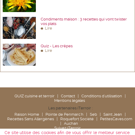
Condiments maison : 3 recettes qui vont twister
vos plats
Lire
Quiz - Les crêpes
Lire
QUIZ cuisine et terroir
|
Contact
|
Conditions d'utilisation
|
Mentions légales
Les partenaires iTerroir :
Raison Home
|
Pointe de Penmarc'h
|
Seb
|
Saint Jean
|
Recettes Sans Allergènes
|
Roquefort Société
|
PetitesCaves.com
|
Auchan
Suivez iTerroir
Ce site utilise des cookies afin de vous offrir le meilleur service.