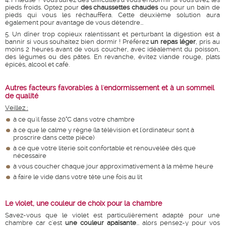
pieds froids. Optez pour
des chaussettes chaudes
ou pour un bain de
pieds qui vous les réchauffera. Cette deuxième solution aura
également pour avantage de vous détendre...
5. Un dîner trop copieux ralentissant et perturbant la digestion est à
bannir si vous souhaitez bien dormir ! Préférez
un repas léger
, pris au
moins 2 heures avant de vous coucher, avec idéalement du poisson,
des légumes ou des pâtes. En revanche, évitez viande rouge, plats
épicés, alcool et café.
Autres facteurs favorables à l'endormissement et à un sommeil
de qualité
Veillez :
à ce qu'il fasse 20°C dans votre chambre
à ce que le calme y règne (la télévision et l'ordinateur sont à
proscrire dans cette pièce)
à ce que votre literie soit confortable et renouvelée dès que
nécessaire
à vous coucher chaque jour approximativement à la même heure
à faire le vide dans votre tête une fois au lit
Le violet, une couleur de choix pour la chambre
Savez-vous que le violet est particulièrement adapté pour une
chambre car c'est
une couleur apaisante
... alors pensez-y pour vos