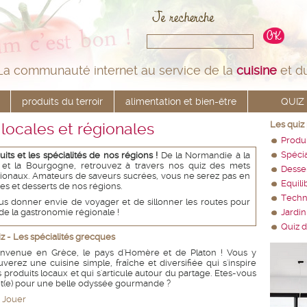
La communauté internet au service de la
cuisine
et d
produits du terroir
alimentation et bien-être
QUIZ
 locales et régionales
Les quiz
Produi
Spécia
ts et les spécialités de nos régions !
De la Normandie à la
et la Bourgogne, retrouvez à travers nos quiz des mets
Desser
gionaux. Amateurs de saveurs sucrées, vous ne serez pas en
Equili
ies et desserts de nos régions.
Techn
us donner envie de voyager et de sillonner les routes pour
 de la gastronomie régionale !
Jardin
Quiz d
z - Les spécialités grecques
envenue en Grèce, le pays d'Homère et de Platon ! Vous y
uverez une cuisine simple, fraîche et diversifiée qui s'inspire
 produits locaux et qui s'articule autour du partage. Etes-vous
t(e) pour une belle odyssée gourmande ?
Jouer