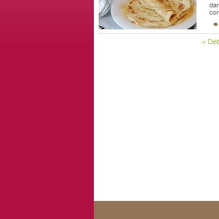
da
con
« Dé