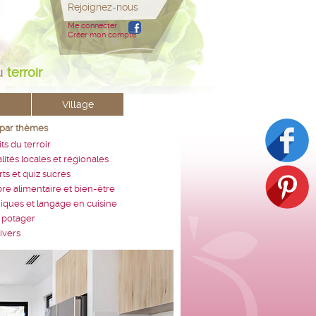
Rejoignez-nous
Me connecter
Créer mon compte
u
terroir
Village
 par thèmes
ts du terroir
lités locales et régionales
ts et quiz sucrés
bre alimentaire et bien-être
iques et langage en cuisine
 potager
ivers