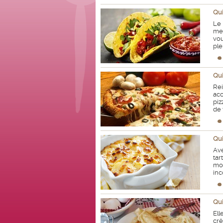
Qui
Le
mer
vou
ple
Qui
Rei
acc
piz
de 
Qui
Ave
ta
mo
inc
Qui
El
crê