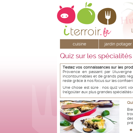
cuisine
jardin potager
Quiz sur les spécialités
Testez vos connaissances sur les produi
Provence en passant par l'Auvergne 
incontournables et de grands plats ré
reste grâce à nos focus sur les confiser
Une chose est sûre : nos quiz vont vo
(re)goûter aux plus grandes spécialités
Qui
Bi
tro
des
prê