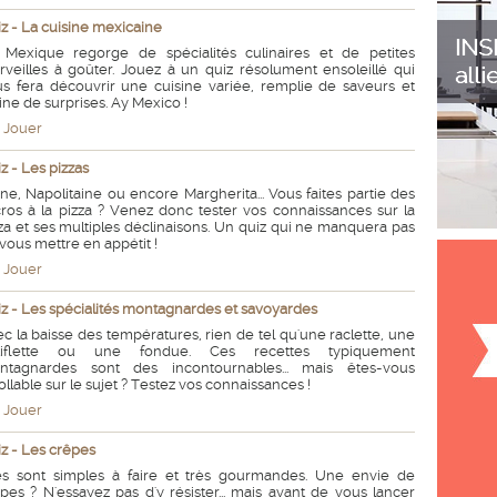
z - La cuisine mexicaine
 Mexique regorge de spécialités culinaires et de petites
veilles à goûter. Jouez à un quiz résolument ensoleillé qui
s fera découvrir une cuisine variée, remplie de saveurs et
ine de surprises. Ay Mexico !
Jouer
z - Les pizzas
ne, Napolitaine ou encore Margherita... Vous faites partie des
ros à la pizza ? Venez donc tester vos connaissances sur la
za et ses multiples déclinaisons. Un quiz qui ne manquera pas
vous mettre en appétit !
Jouer
z - Les spécialités montagnardes et savoyardes
c la baisse des températures, rien de tel qu'une raclette, une
rtiflette ou une fondue. Ces recettes typiquement
ntagnardes sont des incontournables... mais êtes-vous
ollable sur le sujet ? Testez vos connaissances !
Jouer
z - Les crêpes
les sont simples à faire et très gourmandes. Une envie de
pes ? N'essayez pas d'y résister... mais avant de vous lancer