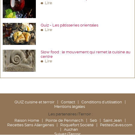
Lire
Quiz - Les pâtisseries orientales
Lire
Slow food : le mouvement qui remet la cuisine au
centre
Lire
QUIZ cuisine et terroir
|
Contact
|
Conditions d'utilisation
|
Mentions légales
Les partenaires iTerroir :
Raison Home
|
Pointe de Penmarc'h
|
Seb
|
Saint Jean
|
Recettes Sans Allergènes
|
Roquefort Société
|
PetitesCaves.com
|
Auchan
Suivez iTerroir