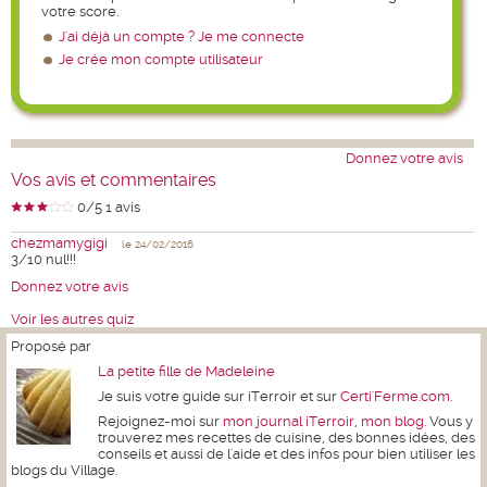
votre score.
J'ai déjà un compte ? Je me connecte
Je crée mon compte utilisateur
Donnez votre avis
Vos avis et commentaires
0
/5
1
avis
chezmamygigi
le 24/02/2016
3/10 nul!!!
Donnez votre avis
Voir les autres quiz
Proposé par
La petite fille de Madeleine
Je suis votre guide sur iTerroir et sur
Certi'Ferme.com
.
Rejoignez-moi sur
mon journal iTerroir
,
mon blog
. Vous y
trouverez mes recettes de cuisine, des bonnes idées, des
conseils et aussi de l'aide et des infos pour bien utiliser les
blogs du Village.