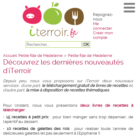
Rejoignez-
nous
Me
connecter
Créer mon
compte
Accueil
Petite fille de Madeleine
>
Petite fille de Madeleine
Découvrez les dernières nouveautés
d'iTerroir
Depuis peu, nous vous proposons sur iTerroir deux nouveaux
services : d'une part,
le téléchargement gratuit de livres de recettes
et,
d'autre part,
la mise à disposition de recettes thématiques
.
Pour l'instant, nous vous présentons
deux livres de recettes à
télécharger
:
•
15 recettes à petit prix
: pour bien manger sans trop dépenser, de
l'apéritif au dessert
•
10 recettes de galettes des rois
: pour réaliser toute l'année de
délicieuses galettes (et pas seulement à l'Epiphanie !)