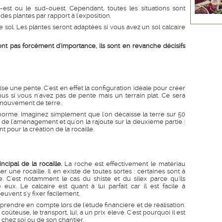
d-est ou le sud-ouest. Cependant, toutes les situations sont
s des plantes par rapport à l'exposition.
sol. Les plantes seront adaptées si vous avez un sol calcaire
 n'ont pas forcément d'importance, ils sont en revanche décisifs
se une pente. C'est en effet la configuration idéale pour créer
ous si vous n'avez pas de pente mais un terrain plat. Ce sera
n mouvement de terre.
rme. Imaginez simplement que l'on décaisse la terre sur 50
de l'aménagement et qu'on la rajoute sur la deuxième partie :
t pour la création de la rocaille.
cipal de la rocaille.
La roche est effectivement le matériau
 une rocaille. Il en existe de toutes sortes : certaines sont à
. C'est notamment le cas du shiste et du silex parce qu'ils
eux. Le calcaire est quant à lui parfait car il est facile à
euvent s'y fixer facilement.
rendre en compte lors de l'étude financière et de réalisation.
oûteuse, le transport, lui, a un prix élevé. C'est pourquoi il est
chez soi ou de son chantier.