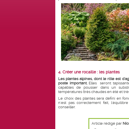
4. Créer une rocaille : les plantes
Les plantes alpines, dont le rôle est 
poste important.
Elles seront tapissant
capables de pousser dans un substrat
températures (très chaudes en été et très 
Le choix des plantes sera défini en foncti
n'est pas correctement fait, l'équilib
conseiller.
Article rédigé par
Nic