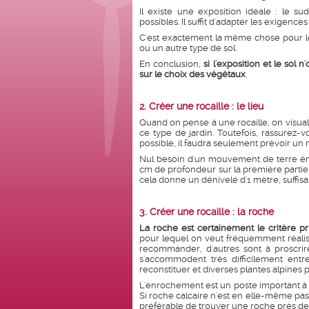
Il existe une exposition idéale : le su
possibles. Il suffit d'adapter les exigence
C'est exactement la même chose pour le 
ou un autre type de sol.
En conclusion,
si l'exposition et le sol
sur le choix des végétaux
.
2. Créer une rocaille : le lieu
Quand on pense à une rocaille, on visuali
ce type de jardin. Toutefois, rassurez-v
possible, il faudra seulement prévoir u
Nul besoin d'un mouvement de terre éno
cm de profondeur sur la première partie 
cela donne un dénivelé d'1 mètre, suffisan
3. Créer une rocaille : la roche
La roche est certainement le critère prin
pour lequel on veut fréquemment réaliser
recommander, d'autres sont à proscrire
s'accommodent très difficilement entre 
reconstituer et diverses plantes alpines p
L'enrochement est un poste important à p
Si roche calcaire n'est en elle-même pas c
préférable de trouver une roche près de 