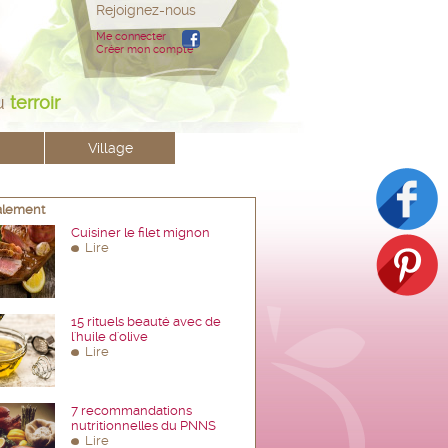
Rejoignez-nous
Me connecter
Créer mon compte
u
terroir
Village
galement
Cuisiner le filet mignon
Lire
15 rituels beauté avec de
l'huile d'olive
Lire
7 recommandations
nutritionnelles du PNNS
Lire