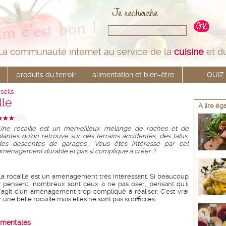
La communauté internet au service de la
cuisine
et d
produits du terroir
alimentation et bien-être
QUIZ
seils
lle
A lire é
Une rocaille est un merveilleux mélange de roches et de
plantes qu'on retrouve sur des terrains accidentés, des talus,
des descentes de garages... Vous êtes intéressé par cet
aménagement durable et pas si compliqué à créer ?
La rocaille est un aménagement très intéressant. Si beaucoup
y pensent, nombreux sont ceux à ne pas oser, pensant qu'il
s'agit d'un aménagement trop compliqué à réaliser. C'est vrai
une belle rocaille mais elles ne sont pas si difficiles.
damentales