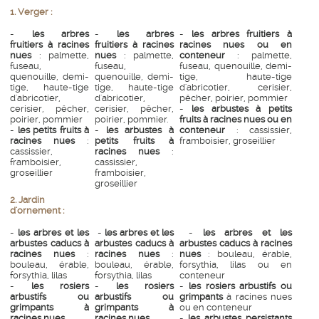
1. Verger :
-
les arbres
-
les arbres
-
les arbres fruitiers à
fruitiers à racines
fruitiers à racines
racines nues ou en
nues
: palmette,
nues
: palmette,
conteneur
: palmette,
fuseau,
fuseau,
fuseau, quenouille, demi-
quenouille, demi-
quenouille, demi-
tige, haute-tige
tige, haute-tige
tige, haute-tige
d'abricotier, cerisier,
d'abricotier,
d'abricotier,
pêcher, poirier, pommier
cerisier, pêcher,
cerisier, pêcher,
-
les arbustes à petits
poirier, pommier
poirier, pommier.
fruits à racines nues ou en
-
les petits fruits à
-
les arbustes à
conteneur
: cassissier,
racines nues
:
petits fruits à
framboisier, groseillier
cassissier,
racines nues
:
framboisier,
cassissier,
groseillier
framboisier,
groseillier
2. Jardin
d'ornement :
-
les arbres et les
-
les arbres et les
-
les arbres et les
arbustes caducs à
arbustes caducs à
arbustes caducs à racines
racines nues
:
racines nues
:
nues
: bouleau, érable,
bouleau, érable,
bouleau, érable,
forsythia, lilas ou en
forsythia, lilas
forsythia, lilas
conteneur
-
les rosiers
-
les rosiers
-
les rosiers arbustifs ou
arbustifs ou
arbustifs ou
grimpants
à racines nues
grimpants à
grimpants à
ou en conteneur
racines nues
racines nues
-
les arbustes persistants