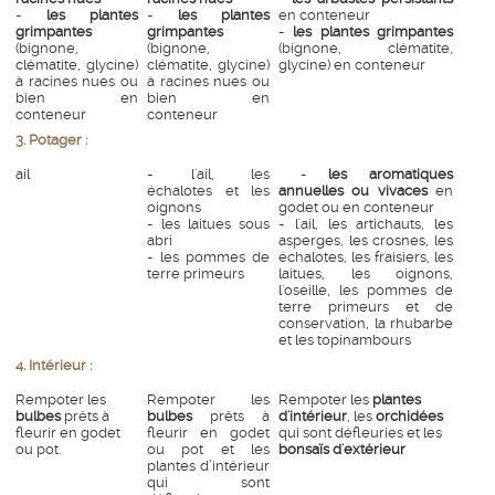
-
les plantes
-
les plantes
en conteneur
grimpantes
grimpantes
-
les plantes grimpantes
(bignone,
(bignone,
(bignone, clématite,
clématite, glycine)
clématite, glycine)
glycine) en conteneur
à racines nues ou
à racines nues ou
bien en
bien en
conteneur
conteneur
3. Potager :
ail
- l'ail, les
-
les aromatiques
échalotes et les
annuelles ou vivaces
en
oignons
godet ou en conteneur
- les laitues sous
- l'ail, les artichauts, les
abri
asperges, les crosnes, les
- les pommes de
échalotes, les fraisiers, les
terre primeurs
laitues, les oignons,
l'oseille, les pommes de
terre primeurs et de
conservation, la rhubarbe
et les topinambours
4. Intérieur :
Rempoter les
Rempoter les
Rempoter les
plantes
bulbes
prêts à
bulbes
prêts à
d'intérieur
, les
orchidées
fleurir en godet
fleurir en godet
qui sont défleuries et les
ou pot.
ou pot et les
bonsaïs d'extérieur
plantes d’intérieur
qui sont