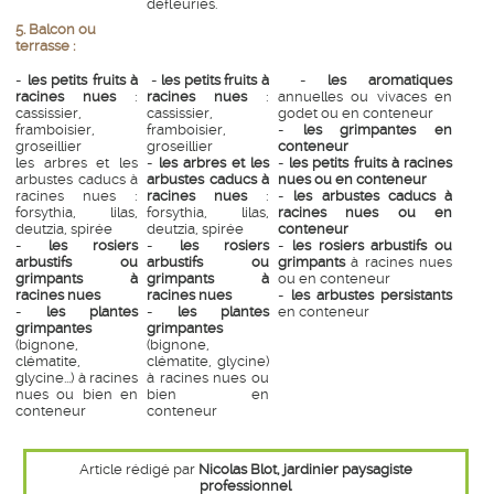
défleuries.
5. Balcon ou
terrasse :
-
les petits fruits à
-
les petits fruits à
-
les aromatiques
racines nues
:
racines nues
:
annuelles ou vivaces en
cassissier,
cassissier,
godet ou en conteneur
framboisier,
framboisier,
-
les grimpantes en
groseillier
groseillier
conteneur
les arbres et les
-
les arbres et les
-
les petits fruits à racines
arbustes caducs à
arbustes caducs à
nues ou en conteneur
racines nues :
racines nues
:
-
les arbustes caducs à
forsythia, lilas,
forsythia, lilas,
racines nues ou en
deutzia, spirée
deutzia, spirée
conteneur
-
les rosiers
-
les rosiers
-
les rosiers arbustifs ou
arbustifs ou
arbustifs ou
grimpants
à racines nues
grimpants à
grimpants à
ou en conteneur
racines nues
racines nues
-
les arbustes persistants
-
les plantes
-
les plantes
en conteneur
grimpantes
grimpantes
(bignone,
(bignone,
clématite,
clématite, glycine)
glycine...) à racines
à racines nues ou
nues ou bien en
bien en
conteneur
conteneur
Article rédigé par
Nicolas Blot, jardinier paysagiste
professionnel