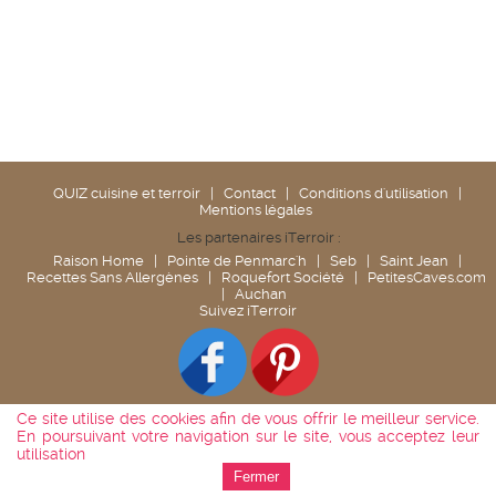
QUIZ cuisine et terroir
|
Contact
|
Conditions d'utilisation
|
Mentions légales
Les partenaires iTerroir :
Raison Home
|
Pointe de Penmarc'h
|
Seb
|
Saint Jean
|
Recettes Sans Allergènes
|
Roquefort Société
|
PetitesCaves.com
|
Auchan
Suivez iTerroir
Ce site utilise des cookies afin de vous offrir le meilleur service.
En poursuivant votre navigation sur le site, vous acceptez leur
utilisation
Fermer