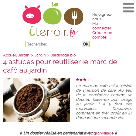
Rejoignez-
nous
Me
connecter
Créer mon
compte
Accueil
Jardin
>
Jardin
>
Jardinage bio
4 astuces pour réutiliser le marc de
café au jardin
Le marc de café est le résidu
de l'infusion de café. Au lieu
de le considérer comme un
déchet, faites-en bon usage
au jardin ! Il y fera des
merveilles... Découvrez
comment en tirer profit en lui
donnant une seconde vie.
|| Un dossier réalisé en partenariat avec
granvillage
||