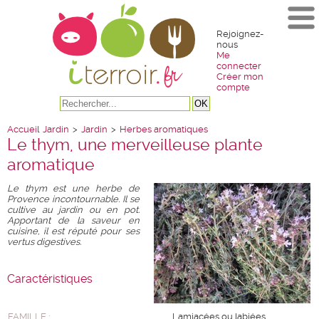
Rejoignez-
nous
Me
connecter
Créer mon
compte
Accueil
Jardin
>
Jardin
>
Herbes aromatiques
Le thym, une merveilleuse plante
aromatique
Le thym est une herbe de
Provence incontournable. Il se
cultive au jardin ou en pot.
Apportant de la saveur en
cuisine, il est réputé pour ses
vertus digestives.
Caractéristiques
FAMILLE :
Lamiacées ou labiées