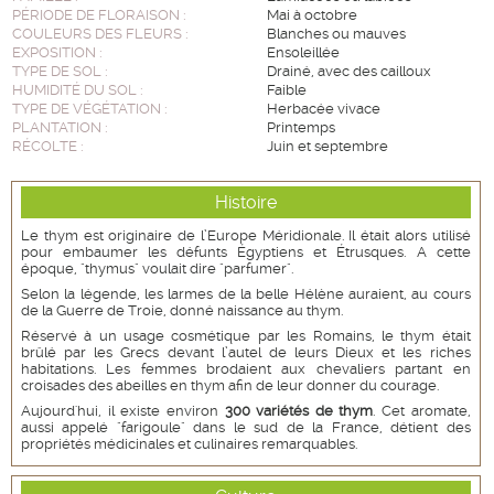
PÉRIODE DE FLORAISON :
Mai à octobre
COULEURS DES FLEURS :
Blanches ou mauves
EXPOSITION :
Ensoleillée
TYPE DE SOL :
Drainé, avec des cailloux
HUMIDITÉ DU SOL :
Faible
TYPE DE VÉGÉTATION :
Herbacée vivace
PLANTATION :
Printemps
RÉCOLTE :
Juin et septembre
Histoire
Le thym est originaire de l’Europe Méridionale. Il était alors utilisé
pour embaumer les défunts Égyptiens et Étrusques. A cette
époque, "thymus" voulait dire "parfumer".
Selon la légende, les larmes de la belle Hélène auraient, au cours
de la Guerre de Troie, donné naissance au thym.
Réservé à un usage cosmétique par les Romains, le thym était
brûlé par les Grecs devant l’autel de leurs Dieux et les riches
habitations. Les femmes brodaient aux chevaliers partant en
croisades des abeilles en thym afin de leur donner du courage.
Aujourd'hui, il existe environ
300 variétés de thym
. Cet aromate,
aussi appelé "farigoule" dans le sud de la France, détient des
propriétés médicinales et culinaires remarquables.