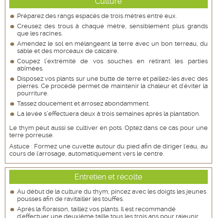
Culture
Préparez des rangs espacés de trois mètres entre eux.
Creusez des trous à chaque mètre, sensiblement plus grands
que les racines.
Amendez le sol en mélangeant la terre avec un bon terreau, du
sable et des morceaux de calcaire.
Coupez l’extrémité de vos souches en retirant les parties
abîmées.
Disposez vos plants sur une butte de terre et paillez-les avec des
pierres. Ce procédé permet de maintenir la chaleur et d'éviter la
pourriture.
Tassez doucement et arrosez abondamment.
La levée s’effectuera deux à trois semaines après la plantation.
Le thym peut aussi se cultiver en pots. Optez dans ce cas pour une
terre porreuse.
Astuce : Formez une cuvette autour du pied afin de diriger l'eau, au
cours de l'arrosage, automatiquement vers le centre.
Entretien et récolte
Au début de la culture du thym, pincez avec les doigts les jeunes
pousses afin de ravitailler les touffes.
Après la floraison, taillez vos plants. Il est recommandé
d'effectuer une deuxième taille tous les trois ans pour rajeunir