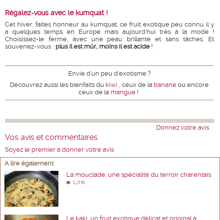
Régalez-vous avec le kumquat !
Cet hiver, faites honneur au kumquat, ce fruit exotique peu connu il y
a quelques temps en Europe mais aujourd'hui très à la mode !
Choisissez-le ferme, avec une peau brillante et sans tâches. Et
souvenez-vous :
plus il est mûr, moins il est acide
!
Envie d'un peu d'exotisme ?
Découvrez aussi les bienfaits du
kiwi
, ceux de la
banane
ou encore
ceux de la
mangue
!
Donnez votre avis
Vos avis et commentaires
Soyez le premier à donner votre avis
A lire également
La mouclade, une spécialité du terroir charentais
Lire
Le kaki, un fruit exotique délicat et original à