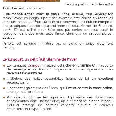
Le kumquat a une taille de 2 à
5 cm. Il est est rond ou oval.
Il
se mange entier, avec sa peau
, rincé, essuyé, puis légèrement
ramolli avec les doigts. Il peut par exemple être coupé en rondelles
dans une salade de fruits. Mais le plus souvent, il est
cuit en compote
.
Les asiatiques l'apprécie particulièrement sous forme de friandise,
confit. S'il est utilisé pour faire des pâtisseries, on peut aussi le
retrouver dans des mets salés (farce, chutney...) ou sauces aigres-
douces.
Parfois, cet agrume miniature est employé en guise d'élément
décoratif.
Le kumquat, un petit fruit vitaminé de l'hiver
Le kumquat,
orange
miniature, est
riche en vitamine C
: il apporte
de l'énergie et du tonus à l'organisme tout en agissant sur les
défenses immunitaires.
Il détient des huiles essentielles faisant de lui un
excellent
reconstituant
.
Il contient également des fibres, qui luttent
contre la constipation
,
ainsi que des protéines.
Par ailleurs, comme les agrumes, il possède des substances
antioxydantes dont l"hespéridine, un nutriment situé dans la peau.
Celui-ci protège de certains cancers, diminue le mauvais
cholestérol et l'hypertension.