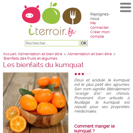
Rejoignez-
nous
Me
connecter
Créer mon
compte
Accueil
Alimentation et bien être
>
Alimentation et bien être
>
Bienfaits des fruits et légumes
Les bienfaits du kumquat
Doux et acidulé, le kumquat
est le plus petit des agrumes.
Son nom signifie littéralement
"orange d'or" en chinois.
Provenant d'un arbuste à
feuillage, le kumquat est
réputé pour ses propriétés
médicinales.
Comment manger le
kumquat ?