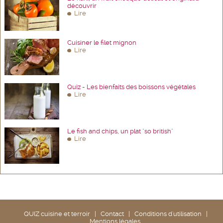
découvrir
Lire
Cuisiner le filet mignon
Lire
Quiz - Les bienfaits des boissons végétales
Lire
Le fish and chips, un plat "so british"
Lire
QUIZ cuisine et terroir
|
Contact
|
Conditions d'utilisation
|
Mentions légales