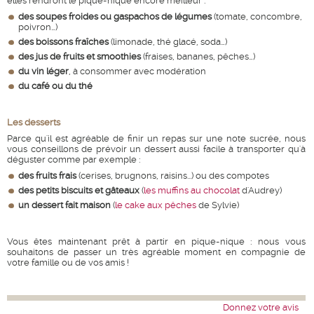
elles rendront le pique-nique encore meilleur :
des soupes froides ou gaspachos de légumes
(tomate, concombre,
poivron…)
des boissons fraîches
(limonade, thé glacé, soda…)
des jus de fruits et smoothies
(fraises, bananes, pêches…)
du vin léger
, à consommer avec modération
du café ou du thé
Les desserts
Parce qu'il est agréable de finir un repas sur une note sucrée, nous
vous conseillons de prévoir un dessert aussi facile à transporter qu'à
déguster comme par exemple :
des fruits frais
(cerises, brugnons, raisins...) ou des compotes
des petits biscuits et gâteaux
(
les muffins au chocolat
d'Audrey)
un dessert fait maison
(
le cake aux pêches
de Sylvie)
Vous êtes maintenant prêt à partir en pique-nique : nous vous
souhaitons de passer un très agréable moment en compagnie de
votre famille ou de vos amis !
Donnez votre avis