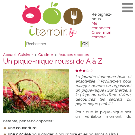
Rejoignez-
nous
Me
connecter
Créer mon
compte
Accueil
Cuisiner
>
Cuisiner
>
Astuces recettes
Un pique-nique réussi de A à Z
La journée s'annonce belle et
ensoleillée ? Profitez-en pour
manger dehors en organisant
un pique-nique ! Sur l'herbe, à
la plage ou près d'une rivière,
découvrez les secrets du
pique-nique parfait !
Pour que le pique-nique soit
un véritable moment de
détente, pensez à apporter :
une couverture
une glacière
pour garder la nourriture et les boissons au frais