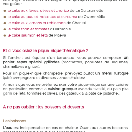
vos goûts :
le cake aux fèves, olives et chorizo
de La Guillaumette
le cake au poulet, noisettes et curcuma
de Gwennaëlle
le cake aux lardons et reblochon
de Chantal
le cake thon et tomates
d'Harmonie
le cake saumon et fêta
de Maëva
Et si vous osiez le pique-nique thématique ?
Si l'endroit est équipe d'un barbecue, vous pouvez composer
un
panier repas spécial grillades
(brochettes, papillotes de légumes,
chamallows à griller).
Pour un pique-nique champêtre, prévoyez plutôt
un menu rustique
(pâté campagnard et diverses viandes froides).
A moins que vous ne préfériez axer votre pique-nique sur une cuisine
en particulier, comme la
cuisine grecque
avec du tzatziki, du pain pita
garni de feta, tomates et olives, des gâteaux à la pâte de pistache…
A ne pas oublier : les boissons et desserts
Les boissons
L'eau
est indispensable en cas de chaleur. Quant aux autres boissons,