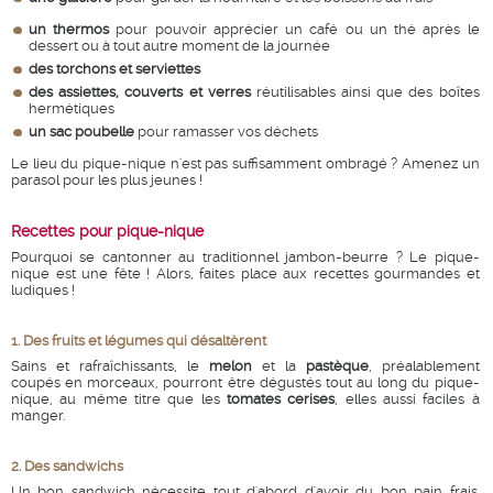
un thermos
pour pouvoir apprécier un café ou un thé après le
dessert ou à tout autre moment de la journée
des torchons et serviettes
des assiettes, couverts et verres
réutilisables ainsi que des boîtes
hermétiques
un sac poubelle
pour ramasser vos déchets
Le lieu du pique-nique n'est pas suffisamment ombragé ? Amenez un
parasol pour les plus jeunes !
Recettes pour pique-nique
Pourquoi se cantonner au traditionnel jambon-beurre ? Le pique-
nique est une fête ! Alors, faites place aux recettes gourmandes et
ludiques !
1. Des fruits et légumes qui désaltèrent
Sains et rafraîchissants, le
melon
et la
pastèque
, préalablement
coupés en morceaux, pourront être dégustés tout au long du pique-
nique, au même titre que les
tomates cerises
, elles aussi faciles à
manger.
2. Des sandwichs
Un bon sandwich nécessite tout d'abord d'avoir du bon pain frais.