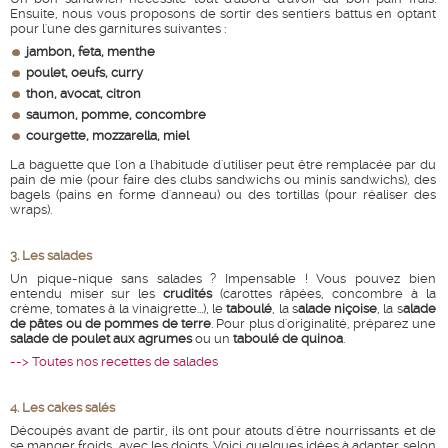
Ensuite, nous vous proposons de sortir des sentiers battus en optant
pour l'une des garnitures suivantes :
jambon, feta, menthe
poulet, oeufs, curry
thon, avocat, citron
saumon, pomme, concombre
courgette, mozzarella, miel
La baguette que l'on a l'habitude d'utiliser peut être remplacée par du
pain de mie (pour faire des clubs sandwichs ou minis sandwichs), des
bagels (pains en forme d'anneau) ou des tortillas (pour réaliser des
wraps).
3. Les salades
Un pique-nique sans salades ? Impensable ! Vous pouvez bien
entendu miser sur les
crudités
(carottes râpées, concombre à la
crème, tomates à la vinaigrette...), le
taboulé
, la s
alade niçoise
, la s
alade
de pâtes ou de pommes de terre
. Pour plus d'originalité, préparez une
salade de poulet aux agrumes
ou un
taboulé de quinoa
.
--> Toutes nos recettes de salades
4. Les cakes salés
Découpés avant de partir, ils ont pour atouts d'être nourrissants et de
se manger froids, avec les doigts. Voici quelques idées à adapter selon